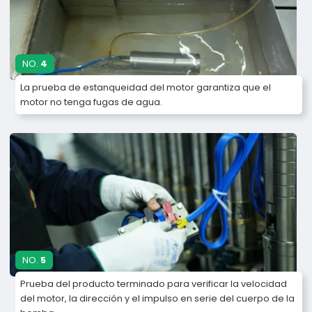
NO.
4
La prueba de estanqueidad del motor garantiza que el
motor no tenga fugas de agua.
NO.
5
Prueba del producto terminado para verificar la velocidad
del motor, la dirección y el impulso en serie del cuerpo de la