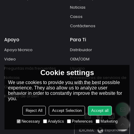
Noticias
Casos
Contáctenos
Apoyo
Para Ti
Apoyo técnico
Distribuidor
Video
OEM/ODM
Preguntas más frecuentes
Usuario
Cookie settings
Noticias
Proveedores de servicios de
We use cookies to provide you with the best possible
reclutamiento
Guía
experience. They also allow us to analyze user
behavior in order to constantly improve the website for
Rastreo de orden
you.
Reject All
Accept Selection
Accept all
Necessary
Analytics
Preferences
Marketing
IDIOMA:
Español