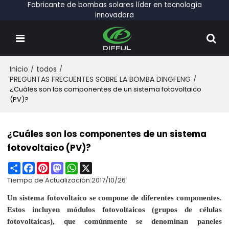
Fabricante de bombas solares líder en tecnología
innovadora
Inicio
/
todos
/
PREGUNTAS FRECUENTES SOBRE LA BOMBA DINGFENG
/
¿Cuáles son los componentes de un sistema fotovoltaico
(PV)?
¿Cuáles son los componentes de un sistema
fotovoltaico (PV)?
Share
Facebook
Pinterest
Mastodon
WhatsApp
X
Tiempo de Actualización:
2017/10/26
Un sistema fotovoltaico se compone de diferentes componentes.
Estos incluyen módulos fotovoltaicos (grupos de células
fotovoltaicas), que comúnmente se denominan paneles