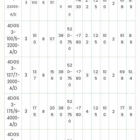
<4
2.
1.2
10
61
8.
3
100
8
117
2
30
2
5
0
8
9
2200S-
0
40
A/D
0
4DGS
52
3-
10
38
0-
<7
2.
1.2
10
61
8.
100/5-
3
8
117
2
0
0
75
80
2
5
0
8
9
2200-
0
A/D
4DGS
52
3-
13
15
38
0-
<7
1.2
10
69
10.
137/7-
3
8
3
2
7
6
0
75
80
5
0
8
4
3000-
0
A/D
4DGS
52
3-
17
20
38
0-
<7
1.2
10
77
11.
175/9-
3
8
4
2
5
6
0
75
80
5
0
9
9
4000-
0
A/D
4DGS