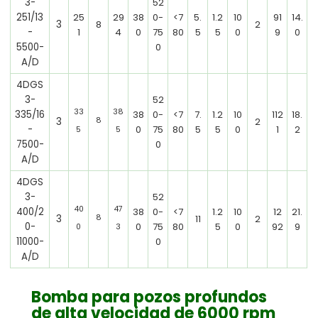
3-
52
251/13
25
29
38
0-
<7
5.
1.2
10
91
14.
3
8
2
-
1
4
0
75
80
5
5
0
9
0
5500-
0
A/D
4DGS
3-
52
33
38
335/16
38
0-
<7
7.
1.2
10
112
18.
3
8
2
-
0
75
80
5
5
0
1
2
5
5
7500-
0
A/D
4DGS
3-
52
40
47
400/2
38
0-
<7
1.2
10
12
21.
3
8
11
2
0-
0
75
80
5
0
92
9
0
3
11000-
0
A/D
Bomba para pozos profundos
de alta velocidad de 6000 rpm