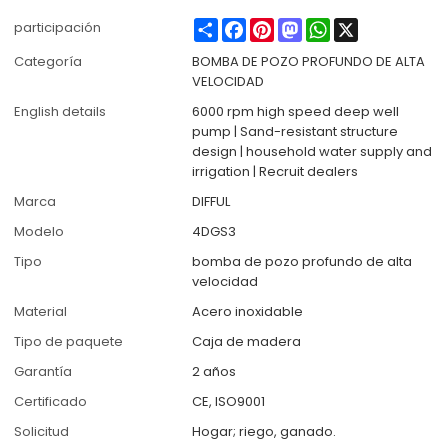
Share
Facebook
Pinterest
Mastodon
WhatsApp
X
participación
Categoría
BOMBA DE POZO PROFUNDO DE ALTA
VELOCIDAD
English details
6000 rpm high speed deep well
pump | Sand-resistant structure
design | household water supply and
irrigation | Recruit dealers
Marca
DIFFUL
Modelo
4DGS3
Tipo
bomba de pozo profundo de alta
velocidad
Material
Acero inoxidable
Tipo de paquete
Caja de madera
Garantía
2 años
Certificado
CE, ISO9001
Solicitud
Hogar; riego, ganado.