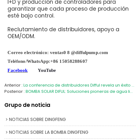
I+D y producción de controladores para
garantizar que cada proceso de producción
esté bajo control.
Reclutamiento de distribuidores, apoyo a
OEM/ODM.
Correo electrónico: ventas0
8
@diffulpump.com
Teléfono/WhatsApp:+86 15058288607
Facebook
YouTube
Anterior
La conferencia de distribuidores Difful revela un éxito sin precedentes, los socios a nivel nacional colaboran para un futuro brillante
Posterior
BOMBA SOLAR DIFUL: Soluciones pioneras de agua limpia en el 17º Seminario sobre desarrollo del agua urbana en China
Grupo de noticia
NOTICIAS SOBRE DINGFENG
NOTICIAS SOBRE LA BOMBA DINGFENG