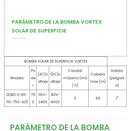
PARÁMETRO DE LA BOMBA VORTEX
SOLAR DE SUPERFICIE
BOMBA SOLAR DE SUPERFICIE VORTEX
Po
Caudal
Salida
(AC)v
(DC)v
Cabeza
Modelo
de
máximo (m3
(pulgad
oltaje
oltaje
max (m)
r
/ h)
a)
DQB3.0-65-
75
110V-
80V-
3
65
1"
110-750-A/D
0
240V
400V
PARÁMETRO DE LA BOMBA