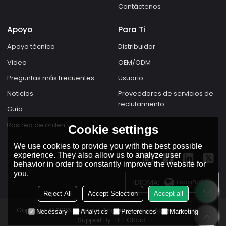
Contáctenos
Apoyo
Para Ti
Apoyo técnico
Distribuidor
Video
OEM/ODM
Preguntas más frecuentes
Usuario
Noticias
Proveedores de servicios de
reclutamiento
Guía
Rastreo de orden
Cookie settings
We use cookies to provide you with the best possible
experience. They also allow us to analyze user
behavior in order to constantly improve the website for
you.
IDIOMA:
Español
Reject All
Accept Selection
Accept all
Copyright © 2026
Zhejiang Dingfeng Electric Appliance Co.,Ltd.
Necessary
Analytics
Preferences
Marketing
Support By
BEE Cloud