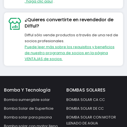
, haga clic aquí
.
¿Quieres convertirte en revendedor de
Difful?
Difful sólo vende productos a través de una red de
socios profesionales.
Puede leer más sobre los requisitos y beneficios
de nuestro programa de socios en la página
VENTAJAS de socios.
Bomba Y Tecnología
BOMBAS SOLARES
Bomba sumergible solar
BOMBA SOLAR CA CC
Bomba Solar de Superficie
BOMBA SOLAR DE CC
Bomba solar para piscina
BOMBA SOLAR CON MOTOR
LLENADO DE AGUA
Bomba solar con motor lleno