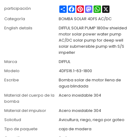
Share
Facebook
Pinterest
Mastodon
WhatsApp
X
participación
Categoría
BOMBA SOLAR 4DFS AC/DC
English details
DIFFUL SOLAR PUMP 1800w shielded
motor solar power water pump
AC/DC solar pump for deep well
solar submersible pump with S/S
impeller
Marca
DIFFUL
Modelo
4DFS16.1-63-1800
Escribe
Bomba solar de motor llena de
agua blindada
Material del cuerpo de la
Acero inoxidable 304
bomba
Material del impulsor
Acero inoxidable 304
Solicitud
Avicultura, riego, riego por goteo
Tipo de paquete
caja de madera