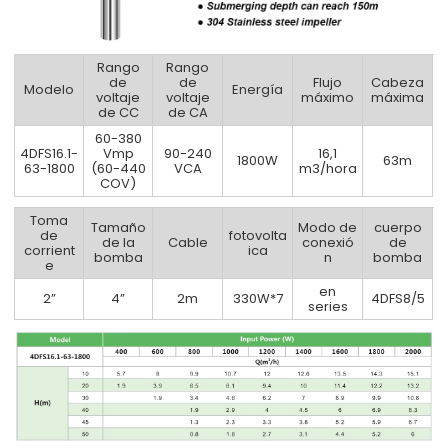
Rango
Rango
de
de
Flujo
Cabeza
Modelo
Energía
voltaje
voltaje
máximo
máxima
de CC
de CA
60-380
4DFS16.1-
Vmp
90-240
16,1
1800W
63m
63-1800
(60-440
VCA
m3/hora
COV)
Toma
Tamaño
Modo de
cuerpo
de
fotovolta
de la
Cable
conexió
de
corrient
ica
bomba
n
bomba
e
en
2”
4”
2m
330W*7
4DFS8/5
series