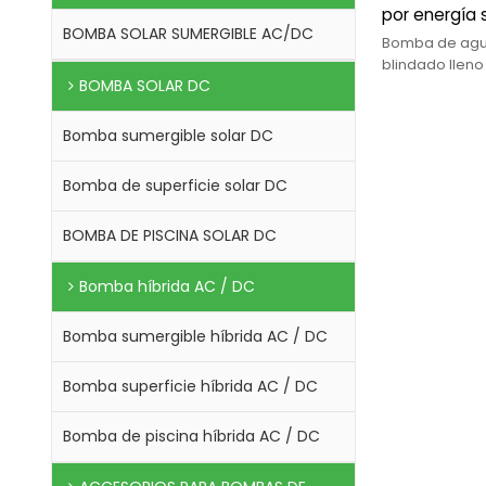
por energía s
BOMBA SOLAR SUMERGIBLE AC/DC
hogar, fabr
Bomba de agua
sumergible 
blindado lleno
BOMBA SOLAR DC
altura máxima: 
agua ac dc,
máximo: 34,2 
alimentada p
Bomba sumergible solar DC
Bomba de superficie solar DC
BOMBA DE PISCINA SOLAR DC
Bomba híbrida AC / DC
Bomba sumergible híbrida AC / DC
Bomba superficie híbrida AC / DC
Bomba de piscina híbrida AC / DC