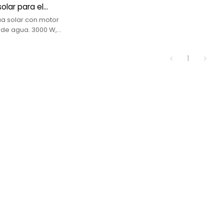
olar para el
icante de bomba
 solar con motor
solar, bomba de
 de agua. 3000 W,
58 m, flujo
 bomba de pozo
m3/h
or energía solar
1