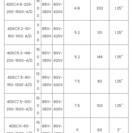
15
4DSC4.8-203-
85V-
80V-
0
4.8
203
1.25"
200-1500-A/D
280V
420V
0
11
4DSC5.2-101-
85V-
80V-
0
5.2
101
1.25"
150-1100-A/D
280V
420V
0
15
4DSC5.2-146-
85V-
80V-
0
5.2
146
1.25"
200-1500-A/D
280V
420V
0
13
4DSC7.5-80-
85V-
80V-
0
7.5
80
1.25"
150-1300-A/D
280V
420V
0
15
4DSC7.5-100-
85V-
80V-
0
7.5
100
1.25"
200-1500-A/D
280V
420V
0
15
4DSC11-60-
85V-
80V-
0
11
60
2"