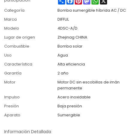
participación
Categoría
Bomba sumergible híbrida AC / DC
Marca
DIFFUL
Modelo
4DSC-A/D
Lugar de origen
Zhejinag CHINA
Combustible
Bomba solar
Uso
Agua
Característica
Alta eficiencia
Garantía
2 año
Motor
Motor DC sin escobillas de imán
permanente
Impulso
Acero inoxidable
Presión
Baja presión
Aparato
Sumergible
Información Detallada