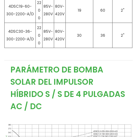
22
4DSC19-60-
85V-
80V-
0
19
60
2"
300-2200-A/D
280V
420V
0
22
4DSC30-36-
85V-
80V-
0
30
36
2"
300-2200-A/D
280V
420V
0
PARÁMETRO DE BOMBA
SOLAR DEL IMPULSOR
HÍBRIDO S / S DE 4 PULGADAS
AC / DC