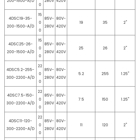
200-1500-A/D
280V
420V
0
15
4DSC19-35-
85V-
80V-
0
19
35
2"
200-1500-A/D
280V
420V
0
15
4DSC25-26-
85V-
80V-
0
25
26
2"
200-1500-A/D
280V
420V
0
22
4DSC5.2-255-
85V-
80V-
0
5.2
255
1.25"
300-2200-A/D
280V
420V
0
22
4DSC7.5-150-
85V-
80V-
0
7.5
150
1.25"
300-2200-A/D
280V
420V
0
22
4DSC11-120-
85V-
80V-
0
11
120
2"
300-2200-A/D
280V
420V
0