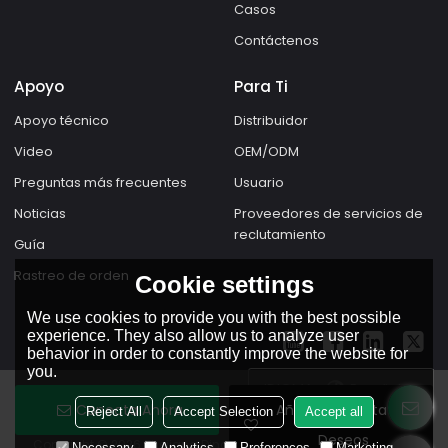
Casos
Contáctenos
Apoyo
Para Ti
Apoyo técnico
Distribuidor
Video
OEM/ODM
Preguntas más frecuentes
Usuario
Noticias
Proveedores de servicios de
reclutamiento
Guía
Rastreo de orden
Cookie settings
We use cookies to provide you with the best possible
experience. They also allow us to analyze user
behavior in order to constantly improve the website for
you.
IDIOMA:
Español
Conecta Ahora
Añadir A La Lista De
Reject All
Accept Selection
Accept all
Deseos
Copyright © 2026
Zhejiang Dingfeng Electric Appliance Co.,Ltd.
Necessary
Analytics
Preferences
Marketing