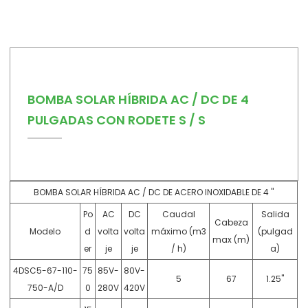
BOMBA SOLAR HÍBRIDA AC / DC DE 4
PULGADAS CON RODETE S / S
BOMBA SOLAR HÍBRIDA AC / DC DE ACERO INOXIDABLE DE 4 "
Po
AC
DC
Caudal
Salida
Cabeza
Modelo
d
volta
volta
máximo (m3
(pulgad
max (m)
er
je
je
/ h)
a)
4DSC5-67-110-
75
85V-
80V-
5
67
1.25"
750-A/D
0
280V
420V