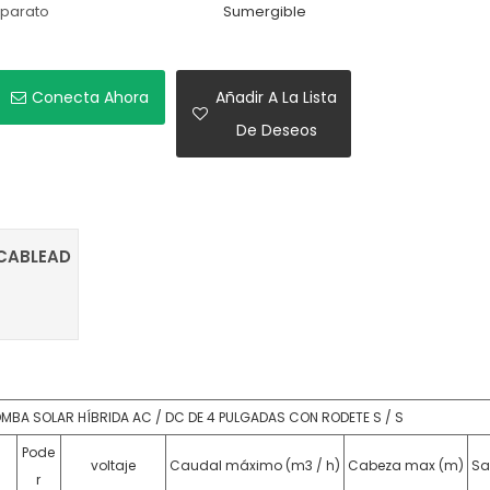
parato
Sumergible
Conecta Ahora
Añadir A La Lista
De Deseos
CABLEAD
MBA SOLAR HÍBRIDA AC / DC DE 4 PULGADAS CON RODETE S / S
Pode
voltaje
Caudal máximo (m3 / h)
Cabeza max (m)
Sa
r