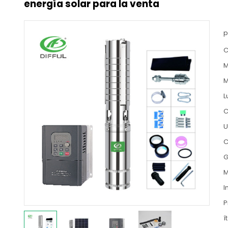
energía solar para la venta
p
C
M
M
L
C
U
C
G
M
I
P
ít