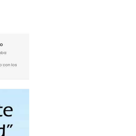
to
mba
 con los