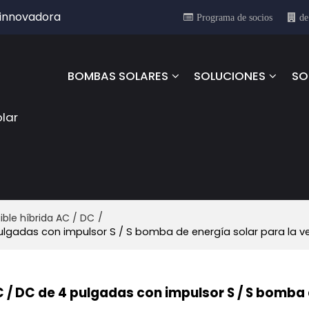
 innovadora
Programa de socios
de
BOMBAS SOLARES
SOLUCIONES
SO
olar
/
le híbrida AC / DC
ulgadas con impulsor S / S bomba de energía solar para la v
 / DC de 4 pulgadas con impulsor S / S bomba