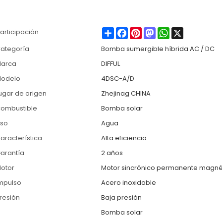
Share
Facebook
Pinterest
Mastodon
WhatsApp
X
articipación
ategoría
Bomba sumergible híbrida AC / DC
arca
DIFFUL
odelo
4DSC-A/D
ugar de origen
Zhejinag CHINA
ombustible
Bomba solar
so
Agua
aracterística
Alta eficiencia
arantía
2 años
otor
Motor sincrónico permanente magné
mpulso
Acero inoxidable
resión
Baja presión
Bomba solar